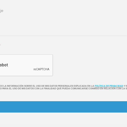
.
NDO LA INFORMACIÓN SOBRE EL USO DE MIS DATOS PERSONALES EXPLICADA EN LA
POLÍTICA DE PRIVACIDAD
Y 
O PARA EL USO DE MIS DATOS CON LA FINALIDAD QUE PUEDA COMUNICARSE CONMIGO EN RELACIÓN CON LA S