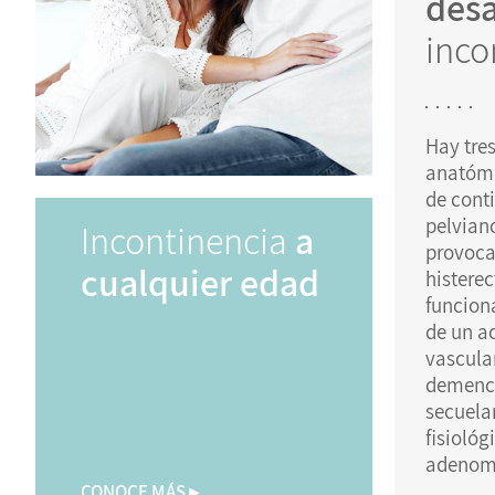
desa
inco
Hay tres
anatómi
de cont
pelviano
Incontinencia
a
provoca
cualquier edad
histerec
funcion
de un a
vascula
demenci
secuela
fisiológ
adenoma
CONOCE MÁS ▸