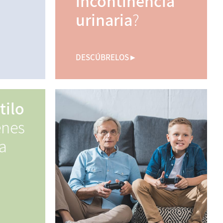
incontinencia
urinaria
?
DESCÚBRELOS ▸
tilo
enes
a