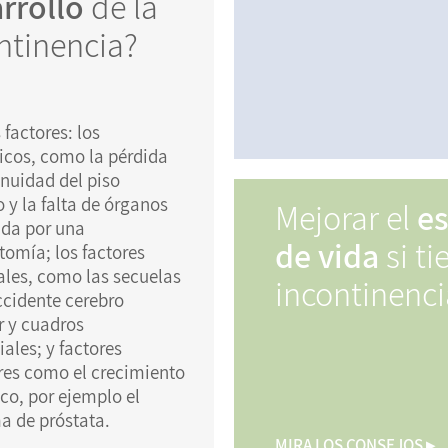
rrollo
de la
ntinencia?
 factores: los
cos, como la pérdida
inuidad del piso
 y la falta de órganos
Mejorar el
es
da por una
de vida
si ti
tomía; los factores
ales, como las secuelas
incontinenci
ccidente cerebro
r y cuadros
ales; y factores
res como el crecimiento
ico, por ejemplo el
 de próstata.
MIRA LOS CONSEJOS ▸