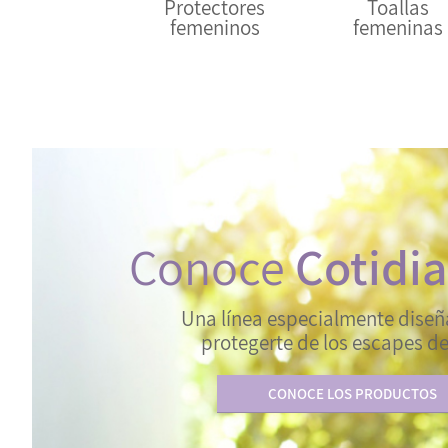
Protectores
Toallas
femeninos
femeninas
Conoce
Cotidi
Una línea especialmente dise
protegerte de los escapes de
CONOCE LOS PRODUCTOS