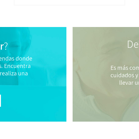
De
r
?
tiendas donde
. Encuentra
Es más com
realiza una
cuidados y
llevar 