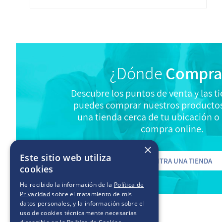
¿Dónde
Compra
Descubre los puntos de venta y las 
puedes comprar nuestros productos
una tienda cerca de tu ubicación o 
compra online.
×
Este sitio web utiliza
ENCUENTRA UNA TIENDA
cookies
He recibido la información de la
Política de
Privacidad
sobre el tratamiento de mis
datos personales, y la información sobre el
uso de cookies técnicamente necesarias