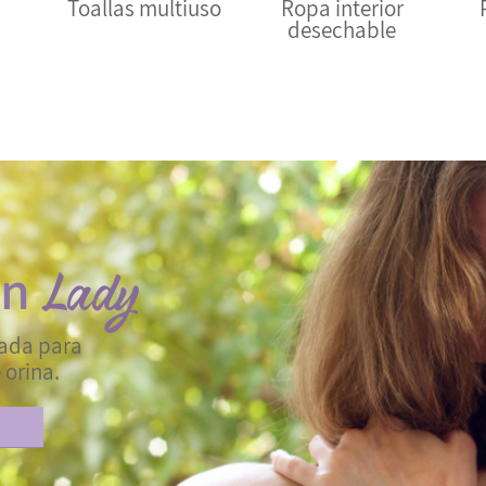
Toallas multiuso
Ropa interior
desechable
an
ñada para
 orina.